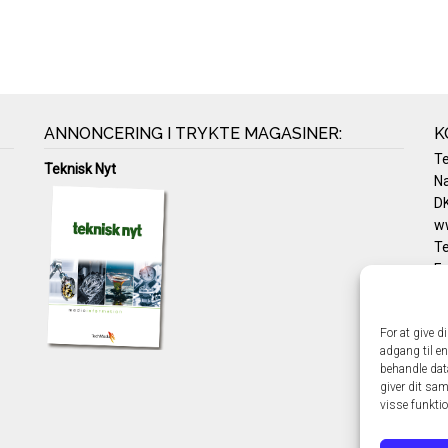
ANNONCERING I TRYKTE MAGASINER:
K
T
Teknisk Nyt
Na
DK
w
Te
E-
Pr
Co
For at give d
adgang til en
behandle dat
giver dit sam
visse funkti