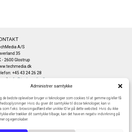
ONTAKT
echMedia A/S
verland 35
 - 2600 Glostrup
ww.techmedia.dk
lefon: +45 43 24 26 28
mail:
info@techmedia.dk
ivatlivspolitik
Administrer samtykke
okiepolitik
ig de bedste oplevelser bruger vi teknologier som cookies til at gemme og/eller få
hedsoplysninger. Hvis du giver dit samtykke til disse teknologier, kan vi
a som f.eks. browsingadfærd eller unikke ID'er på dette websted. Hvis du ikke
tykke eller trækker dit samtykke tilbage, kan det have en negativ indvirkning på
oner og egenskaber.