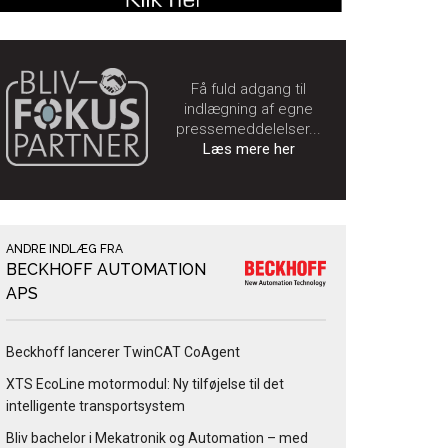
Få fuld adgang til
indlægning af egne
pressemeddelelser...
Læs mere her
ANDRE INDLÆG FRA
BECKHOFF AUTOMATION
APS
Beckhoff lancerer TwinCAT CoAgent
XTS EcoLine motormodul: Ny tilføjelse til det
intelligente transportsystem
Bliv bachelor i Mekatronik og Automation – med