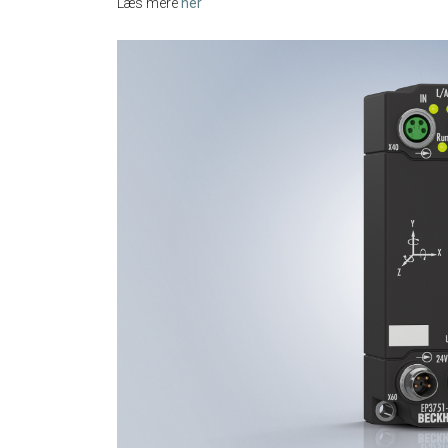
Læs mere
her