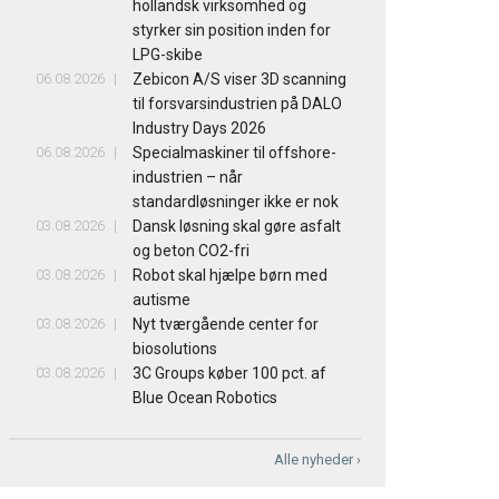
hollandsk virksomhed og
styrker sin position inden for
LPG-skibe
06.08.2026
Zebicon A/S viser 3D scanning
til forsvarsindustrien på DALO
Industry Days 2026
06.08.2026
Specialmaskiner til offshore-
industrien – når
standardløsninger ikke er nok
03.08.2026
Dansk løsning skal gøre asfalt
og beton CO2-fri
03.08.2026
Robot skal hjælpe børn med
autisme
03.08.2026
Nyt tværgående center for
biosolutions
03.08.2026
3C Groups køber 100 pct. af
Blue Ocean Robotics
Alle nyheder ›