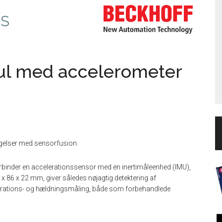
pS
l med accelerometer
gelser med sensorfusion.
binder en accelerationssensor med en inertimåleenhed (IMU),
x 86 x 22 mm, giver således nøjagtig detektering af
ibrations- og hældningsmåling, både som forbehandlede