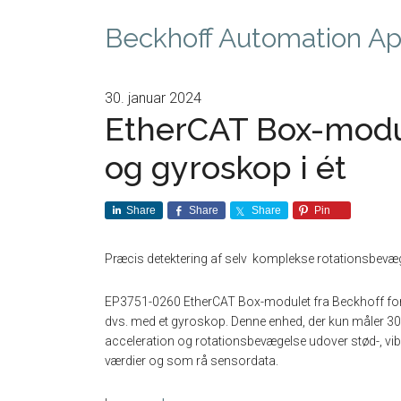
Beckhoff Automation A
30. januar 2024
EtherCAT Box-modu
og gyroskop i ét
Share
Share
Share
Pin
Præcis detektering af selv komplekse rotationsbevæ
EP3751-0260 EtherCAT Box-modulet fra Beckhoff for
dvs. med et gyroskop. Denne enhed, der kun måler 30 
acceleration og rotationsbevægelse udover stød-, v
værdier og som rå sensordata.