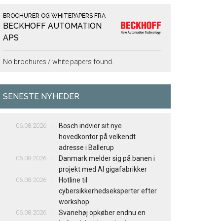
BROCHURER OG WHITEPAPERS FRA
BECKHOFF AUTOMATION
APS
No brochures / white papers found.
SENESTE NYHEDER
06.08.2026
Bosch indvier sit nye
hovedkontor på velkendt
adresse i Ballerup
06.08.2026
Danmark melder sig på banen i
projekt med AI gigafabrikker
06.08.2026
Hotline til
cybersikkerhedseksperter efter
workshop
06.08.2026
Svanehøj opkøber endnu en