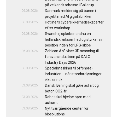
på velkendt adresse i Ballerup
06.08.2026
Danmark melder sig på banen i
projekt med AI gigafabrikker
06.08.2026
Hotline til cybersikkerhedseksperter
efter workshop
06.08.2026
Svanehøj opkøber endnu en
hollandsk virksomhed og styrker sin
position inden for LPG-skibe
06.08.2026
Zebicon A/S viser 3D scanning til
forsvarsindustrien på DALO
Industry Days 2026
06.08.2026
Specialmaskiner til offshore-
industrien – når standardløsninger
ikke er nok
03.08.2026
Dansk løsning skal gøre asfalt og
beton CO2-fri
03.08.2026
Robot skal hjælpe børn med
autisme
03.08.2026
Nyt tværgående center for
biosolutions