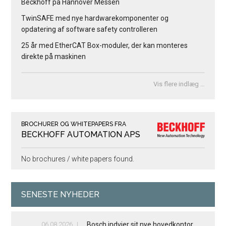
Beckhoff på Hannover Messen
TwinSAFE med nye hardwarekomponenter og
opdatering af software safety controlleren
25 år med EtherCAT Box-moduler, der kan monteres
direkte på maskinen
Vis flere indlæg …
BROCHURER OG WHITEPAPERS FRA
BECKHOFF AUTOMATION APS
No brochures / white papers found.
SENESTE NYHEDER
06.08.2026
Bosch indvier sit nye hovedkontor