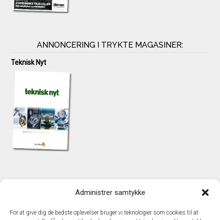
ANNONCERING I TRYKTE MAGASINER:
Teknisk Nyt
KONTAKT
Administrer samtykke
TechMedia A/S
Naverland 35
For at give dig de bedste oplevelser bruger vi teknologier som cookies til at
DK - 2600 Glostrup