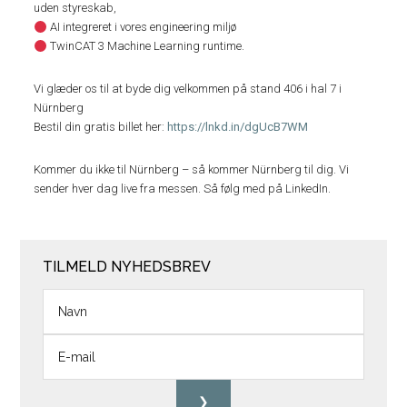
uden styreskab,
AI integreret i vores engineering miljø
TwinCAT 3 Machine Learning runtime.
Vi glæder os til at byde dig velkommen på stand 406 i hal 7 i
Nürnberg
Bestil din gratis billet her:
https://lnkd.in/dgUcB7WM
Kommer du ikke til Nürnberg – så kommer Nürnberg til dig. Vi
sender hver dag live fra messen. Så følg med på LinkedIn.
TILMELD NYHEDSBREV