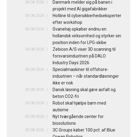
06.08.2026
Danmark melder sig på banen i
projekt med AI gigafabrikker
06.08.2026
Hotline til cybersikkerhedseksperter
efter workshop
06.08.2026
Svanehøj opkøber endnu en
hollandsk virksomhed og styrker sin
position inden for LPG-skibe
06.08.2026
Zebicon A/S viser 3D scanning til
forsvarsindustrien på DALO
Industry Days 2026
06.08.2026
Specialmaskiner til offshore-
industrien – når standardløsninger
ikke er nok
03.08.2026
Dansk løsning skal gøre asfalt og
beton CO2-fri
03.08.2026
Robot skal hjælpe børn med
autisme
03.08.2026
Nyt tværgående center for
biosolutions
03.08.2026
3C Groups køber 100 pct. af Blue
Ocean Robotics