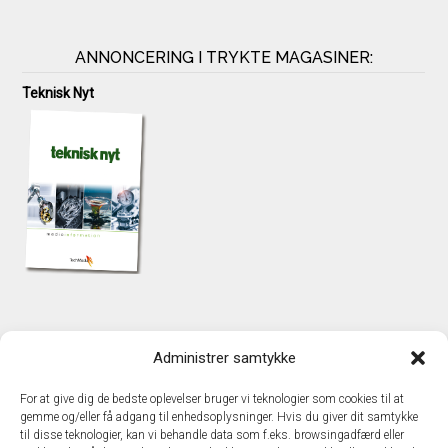
ANNONCERING I TRYKTE MAGASINER:
Teknisk Nyt
KONTAKT
Administrer samtykke
TechMedia A/S
Naverland 35
For at give dig de bedste oplevelser bruger vi teknologier som cookies til at
DK - 2600 Glostrup
gemme og/eller få adgang til enhedsoplysninger. Hvis du giver dit samtykke
www.techmedia.dk
til disse teknologier, kan vi behandle data som f.eks. browsingadfærd eller