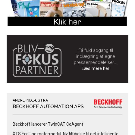
Få fuld adgang til
indlægning af egne
pressemeddelelser...
Læs mere her
ANDRE INDLÆG FRA
BECKHOFF AUTOMATION APS
Beckhoff lancerer TwinCAT CoAgent
XTS EcoLine motormodul: Ny tilføjelse til det intelligente