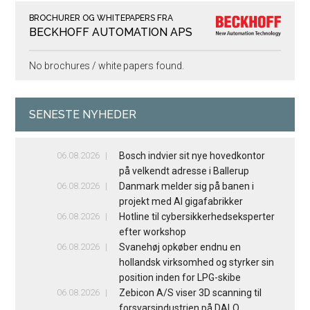
BROCHURER OG WHITEPAPERS FRA
BECKHOFF AUTOMATION APS
No brochures / white papers found.
SENESTE NYHEDER
06.08.2026
Bosch indvier sit nye hovedkontor
på velkendt adresse i Ballerup
06.08.2026
Danmark melder sig på banen i
projekt med AI gigafabrikker
06.08.2026
Hotline til cybersikkerhedseksperter
efter workshop
06.08.2026
Svanehøj opkøber endnu en
hollandsk virksomhed og styrker sin
position inden for LPG-skibe
06.08.2026
Zebicon A/S viser 3D scanning til
forsvarsindustrien på DALO