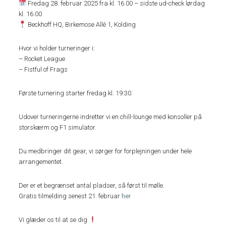
Fredag 28. februar 2025 fra kl. 16.00 – sidste ud-check lørdag
kl. 16.00
Beckhoff HQ, Birkemose Allé 1, Kolding
Hvor vi holder turneringer i:
– Rocket League
– Fistful of Frags
Første turnering starter fredag kl. 19:30.
Udover turneringerne indretter vi en chill-lounge med konsoller på
storskærm og F1 simulator.
Du medbringer dit gear, vi sørger for forplejningen under hele
arrangementet.
Der er et begrænset antal pladser, så først til mølle.
Gratis tilmelding senest 21. februar
her
Vi glæder os til at se dig