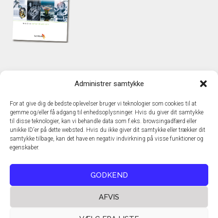
KONTAKT
Administrer samtykke
TechMedia A/S
Naverland 35
For at give dig de bedste oplevelser bruger vi teknologier som cookies til at
DK - 2600 Glostrup
gemme og/eller få adgang til enhedsoplysninger. Hvis du giver dit samtykke
www.techmedia.dk
til disse teknologier, kan vi behandle data som f.eks. browsingadfærd eller
Telefon: +45 43 24 26 28
unikke ID'er på dette websted. Hvis du ikke giver dit samtykke eller trækker dit
samtykke tilbage, kan det have en negativ indvirkning på visse funktioner og
E-mail:
info@techmedia.dk
egenskaber.
Privatlivspolitik
Cookiepolitik
GODKEND
AFVIS