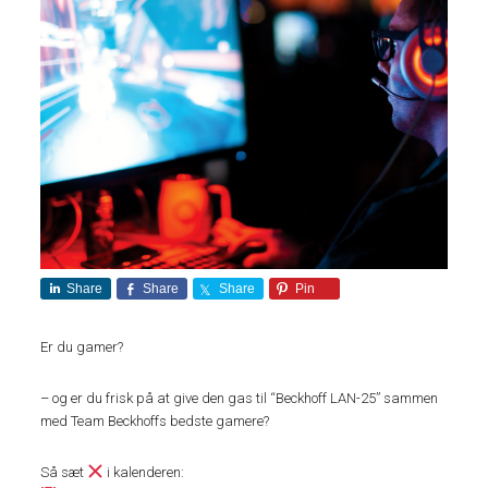
Share
Share
Share
Pin
Er du gamer?
– og er du frisk på at give den gas til “Beckhoff LAN-25” sammen
med Team Beckhoffs bedste gamere?
Så sæt
i kalenderen: