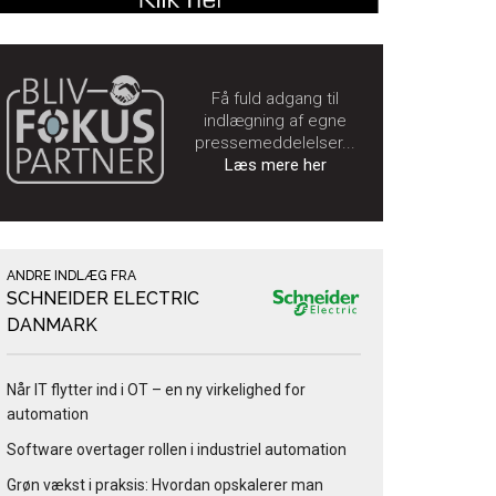
Få fuld adgang til
indlægning af egne
pressemeddelelser...
Læs mere her
ANDRE INDLÆG FRA
SCHNEIDER ELECTRIC
DANMARK
Når IT flytter ind i OT – en ny virkelighed for
automation
Software overtager rollen i industriel automation
Grøn vækst i praksis: Hvordan opskalerer man