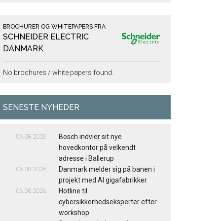
BROCHURER OG WHITEPAPERS FRA
SCHNEIDER ELECTRIC
DANMARK
No brochures / white papers found.
SENESTE NYHEDER
06.08.2026
Bosch indvier sit nye
hovedkontor på velkendt
adresse i Ballerup
06.08.2026
Danmark melder sig på banen i
projekt med AI gigafabrikker
06.08.2026
Hotline til
cybersikkerhedseksperter efter
workshop