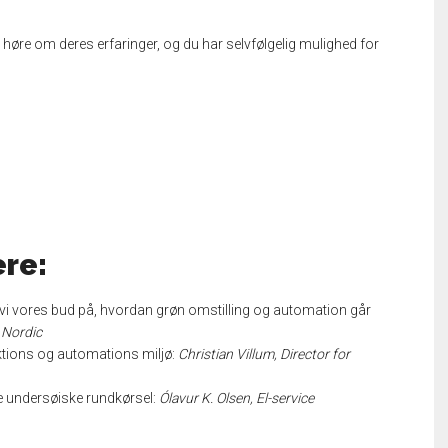
at høre om deres erfaringer, og du har
selvfølgelig mulighed for
ære:
vi vores bud
på
,
hvordan grøn omstilling og automation går
 Nordic
ktions og automations miljø:
Christian Villum, Director for
te undersøiske rundkørsel:
Ólavur K. Olsen, El-service