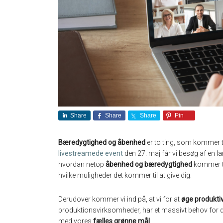
Share
Share
Share
Pin
Bæredygtighed og åbenhed
er to ting, som kommer
livestreamede event
den 27. maj får vi besøg af en
l
hvordan
netop
åbenhed og bæredygtighed
kommer ti
hvilke muligheder det kommer til at give dig.
Derudover kommer vi ind på, at vi for
at
øge produkti
produktionsvirksomheder,
har et massivt behov for 
med vores
fælles grønne mål
.