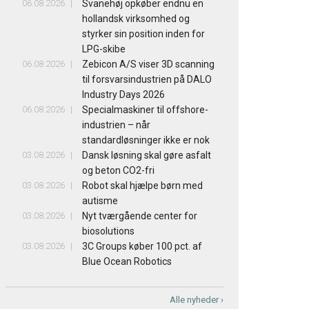
06.08.2026
Svanehøj opkøber endnu en
hollandsk virksomhed og
styrker sin position inden for
LPG-skibe
06.08.2026
Zebicon A/S viser 3D scanning
til forsvarsindustrien på DALO
Industry Days 2026
06.08.2026
Specialmaskiner til offshore-
industrien – når
standardløsninger ikke er nok
03.08.2026
Dansk løsning skal gøre asfalt
og beton CO2-fri
03.08.2026
Robot skal hjælpe børn med
autisme
03.08.2026
Nyt tværgående center for
biosolutions
03.08.2026
3C Groups køber 100 pct. af
Blue Ocean Robotics
Alle nyheder ›