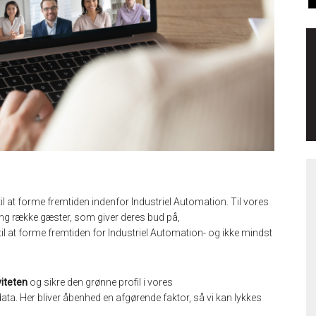
til at forme fremtiden indenfor Industri
e
l
A
utomation.
Til
vores
ang
række gæster, som giver deres bud på,
l at forme
fremtiden for
I
ndustriel
A
utomation- og ikke mindst
viteten
og sikre den grønne profil i
vores
data.
Her bliver åbenhed en afgørende
faktor,
så
vi kan lykkes