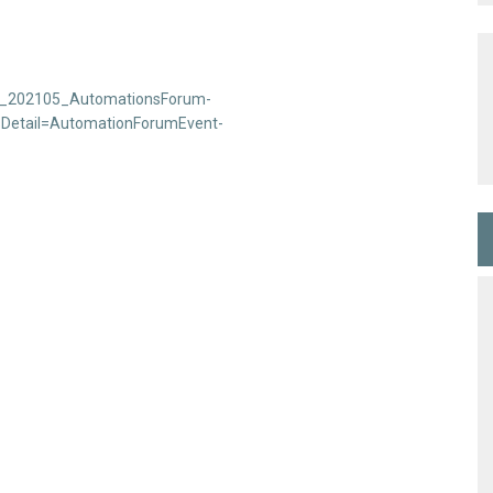
/DK_202105_AutomationsForum-
?sDetail=AutomationForumEvent-