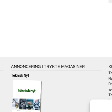
ANNONCERING I TRYKTE MAGASINER:
K
T
Teknisk Nyt
Na
DK
w
Te
E-
Pr
Co