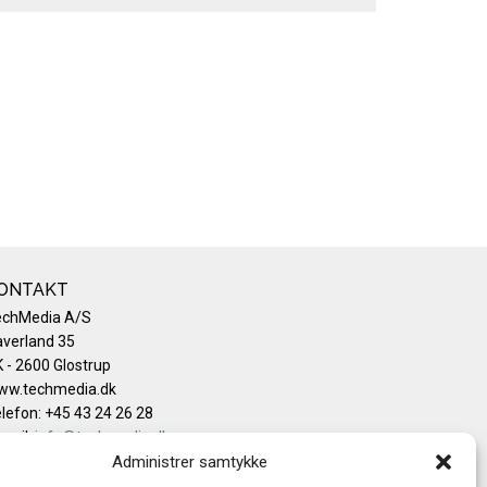
ONTAKT
echMedia A/S
verland 35
 - 2600 Glostrup
ww.techmedia.dk
lefon: +45 43 24 26 28
mail:
info@techmedia.dk
ivatlivspolitik
Administrer samtykke
okiepolitik