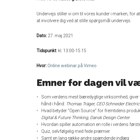
Undervejs stiller vi om til vores kunder i marken, for 
at involvere dig ved at stille spørgsmål undervejs.
Dato:
27. maj 2021
Tidspunkt
: kl. 13:00-15:15
Hvor:
Online webinar på Vimeo
Emner for dagen vil v
Som verdens mest bæredygtige virksomhed, giver 
hånd i hånd:
Thomas Träger, CEO Schneider Electric
Hvad betyder ”Open Source” for fremtidens produ
Digital & Future Thinking, Dansk Design Center
Hvordan spiller automation en rolle i verdens førs
Quiz, selvfølgelig med fede præmier
Samt en lang række andre spændende indlæg