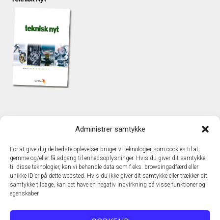
KONTAKT
Administrer samtykke
TechMedia A/S
Naverland 35
For at give dig de bedste oplevelser bruger vi teknologier som cookies til at
DK - 2600 Glostrup
gemme og/eller få adgang til enhedsoplysninger. Hvis du giver dit samtykke
www.techmedia.dk
til disse teknologier, kan vi behandle data som f.eks. browsingadfærd eller
Telefon: +45 43 24 26 28
unikke ID'er på dette websted. Hvis du ikke giver dit samtykke eller trækker dit
samtykke tilbage, kan det have en negativ indvirkning på visse funktioner og
E-mail:
info@techmedia.dk
egenskaber.
Privatlivspolitik
Cookiepolitik