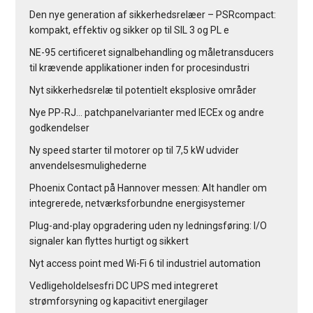
Den nye generation af sikkerhedsrelæer – PSRcompact:
kompakt, effektiv og sikker op til SIL 3 og PL e
NE-95 certificeret signalbehandling og måletransducers
til krævende applikationer inden for procesindustri
Nyt sikkerhedsrelæ til potentielt eksplosive områder
Nye PP-RJ… patchpanelvarianter med IECEx og andre
godkendelser
Ny speed starter til motorer op til 7,5 kW udvider
anvendelsesmulighederne
Phoenix Contact på Hannover messen: Alt handler om
integrerede, netværksforbundne energisystemer
Plug-and-play opgradering uden ny ledningsføring: I/O
signaler kan flyttes hurtigt og sikkert
Nyt access point med Wi-Fi 6 til industriel automation
Vedligeholdelsesfri DC UPS med integreret
strømforsyning og kapacitivt energilager