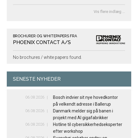
Vis flere indlæg …
BROCHURER OG WHITEPAPERS FRA
PHOENIX CONTACT A/S
No brochures / white papers found.
SENESTE NYHEDER
06.08.2026
Bosch indvier sit nye hovedkontor
på velkendt adresse i Ballerup
06.08.2026
Danmark melder sig på banen i
projekt med AI gigafabrikker
06.08.2026
Hotline til cybersikkerhedseksperter
efter workshop
06.08.2026
Svanehøj opkøber endnu en