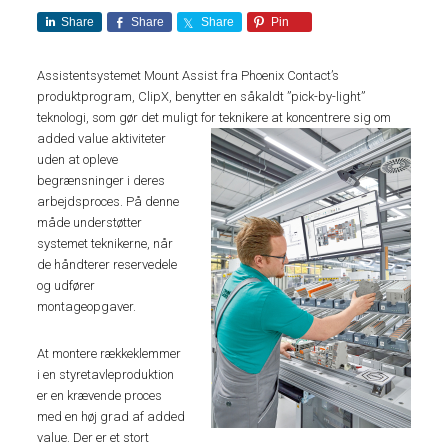
Share
Share
Share
Pin
Assistentsystemet Mount Assist fra Phoenix Contact’s
produktprogram, ClipX, benytter en såkaldt ”pick-by-light”
teknologi, som gør det muligt for teknikere at koncentrere sig om
added value
aktiviteter
uden at opleve
begrænsninger i deres
arbejdsproces. På denne
måde understøtter
systemet teknikerne, når
de håndterer reservedele
og udfører
montageopgaver.
At montere rækkeklemmer
i en styretavleproduktion
er en krævende proces
med en høj grad af added
value. Der er et stort