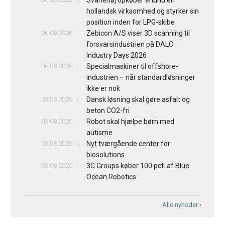
hollandsk virksomhed og styrker sin
position inden for LPG-skibe
06.08.2026
Zebicon A/S viser 3D scanning til
forsvarsindustrien på DALO
Industry Days 2026
06.08.2026
Specialmaskiner til offshore-
industrien – når standardløsninger
ikke er nok
03.08.2026
Dansk løsning skal gøre asfalt og
beton CO2-fri
03.08.2026
Robot skal hjælpe børn med
autisme
03.08.2026
Nyt tværgående center for
biosolutions
03.08.2026
3C Groups køber 100 pct. af Blue
Ocean Robotics
Alle nyheder ›