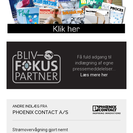
Få fuld adgang til
indlægning af egne
pressemeddelelser...
Læs mere her
ANDRE INDLÆG FRA
PHOENIX CONTACT A/S
Strømovervågning gjort nemt