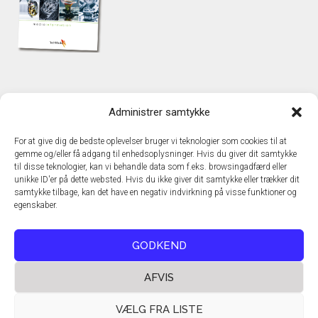
KONTAKT
Administrer samtykke
TechMedia A/S
Naverland 35
For at give dig de bedste oplevelser bruger vi teknologier som cookies til at
DK - 2600 Glostrup
gemme og/eller få adgang til enhedsoplysninger. Hvis du giver dit samtykke
www.techmedia.dk
til disse teknologier, kan vi behandle data som f.eks. browsingadfærd eller
Telefon: +45 43 24 26 28
unikke ID'er på dette websted. Hvis du ikke giver dit samtykke eller trækker dit
samtykke tilbage, kan det have en negativ indvirkning på visse funktioner og
E-mail:
info@techmedia.dk
egenskaber.
Privatlivspolitik
Cookiepolitik
GODKEND
AFVIS
VÆLG FRA LISTE