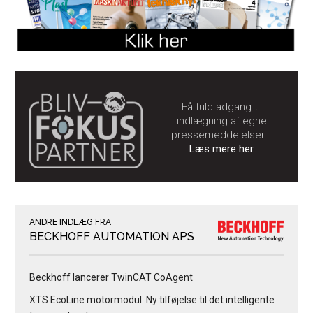
Få fuld adgang til
indlægning af egne
pressemeddelelser...
Læs mere her
ANDRE INDLÆG FRA
BECKHOFF AUTOMATION APS
Beckhoff lancerer TwinCAT CoAgent
XTS EcoLine motormodul: Ny tilføjelse til det intelligente