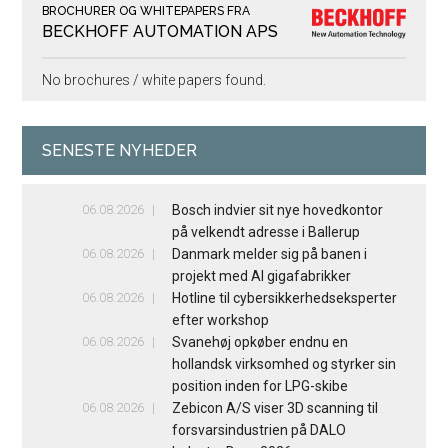
BROCHURER OG WHITEPAPERS FRA
BECKHOFF AUTOMATION APS
No brochures / white papers found.
SENESTE NYHEDER
06.08.2026
Bosch indvier sit nye hovedkontor
på velkendt adresse i Ballerup
06.08.2026
Danmark melder sig på banen i
projekt med AI gigafabrikker
06.08.2026
Hotline til cybersikkerhedseksperter
efter workshop
06.08.2026
Svanehøj opkøber endnu en
hollandsk virksomhed og styrker sin
position inden for LPG-skibe
06.08.2026
Zebicon A/S viser 3D scanning til
forsvarsindustrien på DALO